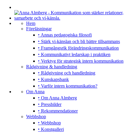
Hem
Föreläsningar
‣ Annas pedagogiska filosofi
‣ Stärk vi-känslan och bli bättre tillsammans
‣ Framgångsrik förändringskommunikation
‣ Kommunikativt ledarskap i praktiken
‣ Verktyg för strategisk intern kommunikation
Rådgivning & handledning
‣ Rådgivning och handledning
‣ Kunskapsbank
‣ Varför intern kommunikation?
Om Anna
‣ Om Anna Almberg
‣ Pressbilder
‣ Rekommendationer
Webbshop
‣ Webbshop
‣ Konstgalleri