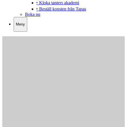
‣ Kloka tanters akademi
‣ Beställ konsten från Tapas
Boka nu
Meny