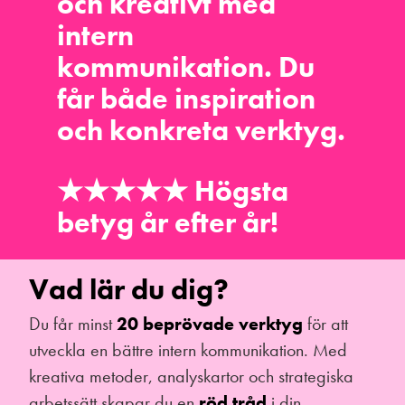
och kreativt med
intern
kommunikation. Du
får både inspiration
och
konkreta verktyg
.
★★★★★
Högsta
betyg år efter år
!
Vad lär du dig?
Du får minst
20 beprövade verktyg
för att
utveckla en bättre intern kommunikation. Med
kreativa metoder, analyskartor och strategiska
arbetssätt skapar du en
röd tråd
i din