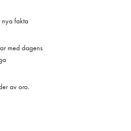
 nya fakta
rar med dagens
iga
ider av oro.