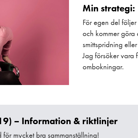
Min strategi:
För egen del följe
och kommer göra all
smittspridning eller
Jag försöker vara f
ombokningar.
9) – Information & riktlinjer
nd för mycket bra sammanställning!