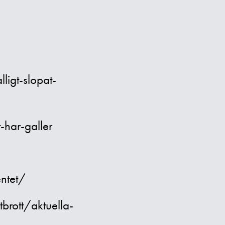
igt-slopat-
-har-galler
ntet/
rott/aktuella-