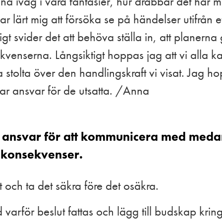
kena iväg i våra fantasier, hur drabbar det här
 lärt mig att försöka se på händelser utifrån et
tigt svider det att behöva ställa in, att planerna
enserna. Långsiktigt hoppas jag att vi alla ka
 stolta över den handlingskraft vi visat. Jag h
 tar ansvar för de utsatta. /Anna
ett ansvar för att kommunicera med meda
 konsekvenser.
t och ta det säkra före det osäkra.
varför beslut fattas och lägg till budskap kring