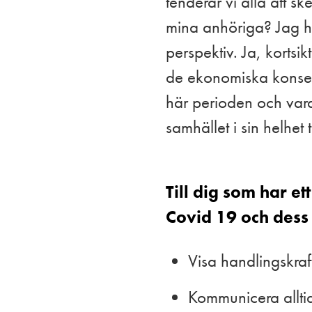
tenderar vi alla att s
mina anhöriga? Jag har
perspektiv. Ja, kortsik
de ekonomiska konsekv
här perioden och vara
samhället i sin helhet
Till dig som har 
Covid 19 och dess
Visa handlingskraf
Kommunicera alltid 