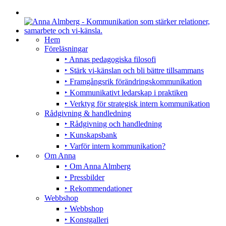
Hem
Föreläsningar
‣ Annas pedagogiska filosofi
‣ Stärk vi-känslan och bli bättre tillsammans
‣ Framgångsrik förändringskommunikation
‣ Kommunikativt ledarskap i praktiken
‣ Verktyg för strategisk intern kommunikation
Rådgivning & handledning
‣ Rådgivning och handledning
‣ Kunskapsbank
‣ Varför intern kommunikation?
Om Anna
‣ Om Anna Almberg
‣ Pressbilder
‣ Rekommendationer
Webbshop
‣ Webbshop
‣ Konstgalleri