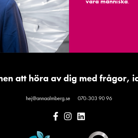
vara människa
.
en att höra av dig med frågor, i
hej@annaalmberg.se
070-303 90 96