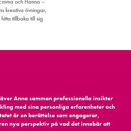
a, Emma och Hanna –
ns kreativa övningar,
tta tillbaka till sig
väver Anna samman professionella insikter
kling med sina personliga erfarenheter och
ltatet är en berättelse som engagerar,
ren nya perspektiv på vad det innebär att