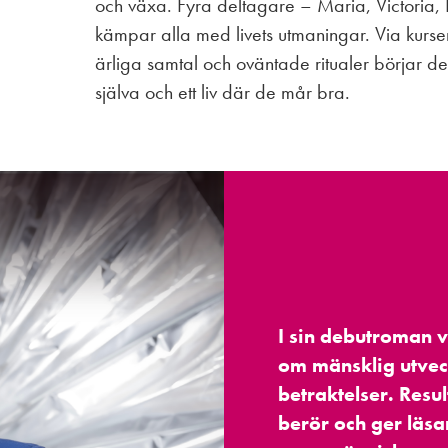
och växa. Fyra deltagare – Maria, Victori
kämpar alla med livets utmaningar. Via kurse
ärliga samtal och oväntade ritualer börjar de hi
själva och ett liv där de mår bra.
I sin debutroman 
om mänsklig utvec
betraktelser. Resu
berör och ger läsa