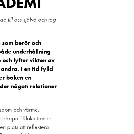
ADEMI
 till oss själva och tog
e som berör och
 både underhållning
och lyfter vikten av
andra. I en tid fylld
der boken en
er något: relationer
visdom och värme,
tt skapa ”Kloka tanters
n plats att reflektera