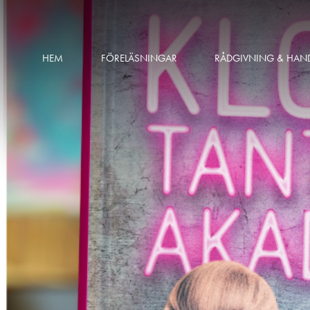
HEM
FÖRELÄSNINGAR
RÅDGIVNING & HAN