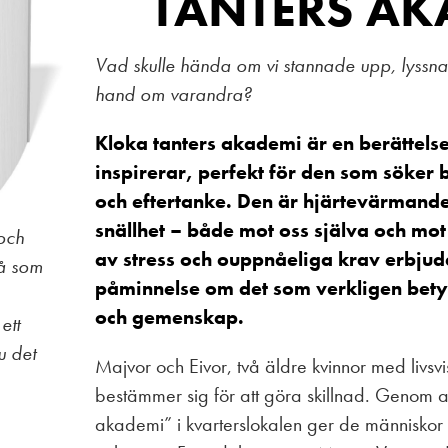
TANTERS AK
Vad skulle hända om vi stannade upp, lyssnade
hand om varandra?
Kloka tanters akademi är en berättels
inspirerar, perfekt för den som söker
och eftertanke. Den är hjärtevärmande 
snällhet – både mot oss själva och mot 
 och
av stress och ouppnåeliga krav erbju
så som
påminnelse om det som verkligen betyd
och gemenskap.
ett
u det
Majvor och Eivor, två äldre kvinnor med livs
bestämmer sig för att göra skillnad. Genom a
akademi” i kvarterslokalen ger de människor e