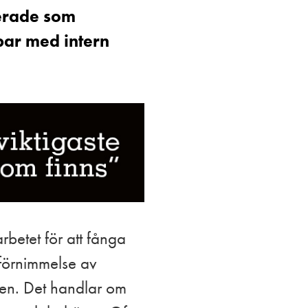
serade som
bar med intern
rbetet för att fånga
 förnimmelse av
den. Det handlar om