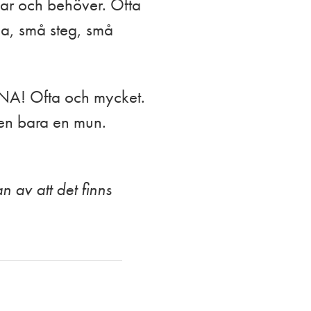
nar och behöver. Ofta
na, små steg, små
A! Ofta och mycket.
men bara en mun.
 av att det finns