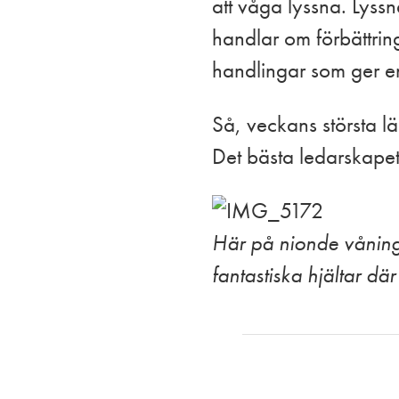
att våga lyssna. Lys
handlar om förbättrin
handlingar som ger en 
Så, veckans störst
Det bästa ledarskapet
Här på nionde våningen
fantastiska hjältar där