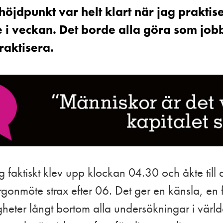
öjdpunkt var helt klart när jag prakti
i veckan. Det borde alla göra som job
aktisera.
g faktiskt klev upp klockan 04.30 och åkte till a
orgonmöte strax efter 06. Det ger en känsla, en
heter långt bortom alla undersökningar i värl