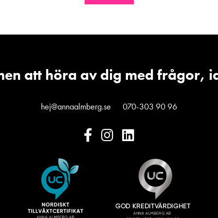
en att höra av dig med frågor, i
hej@annaalmberg.se
070-303 90 96