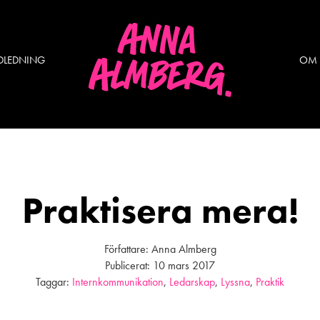
DLEDNING
OM
Praktisera mera!
Författare:
Anna Almberg
Publicerat:
10 mars 2017
Taggar:
Internkommunikation
,
Ledarskap
,
Lyssna
,
Praktik