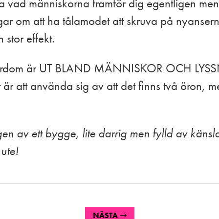
sna vad människorna framför dig egentligen me
gar om att ha tålamodet att skruva på nyanser
stor effekt.
a lärdom är UT BLAND MÄNNISKOR OCH LYSSN
 är att använda sig av att det finns två öron, 
 av ett bygge, lite darrig men fylld av känslan
 ute!
NÄSTA