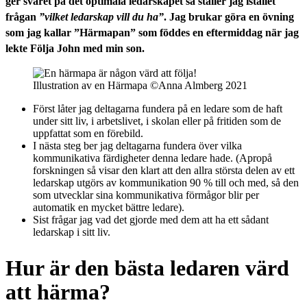
ger svaret på det optimala ledarskapet så ställer jag istället
frågan
”vilket ledarskap vill du ha”
. Jag brukar göra en övning
som jag kallar ”Härmapan” som föddes en eftermiddag när jag
lekte Följa John med min son.
Illustration av en Härmapa ©Anna Almberg 2021
Först låter jag deltagarna fundera på en ledare som de haft
under sitt liv, i arbetslivet, i skolan eller på fritiden som de
uppfattat som en förebild.
I nästa steg ber jag deltagarna fundera över vilka
kommunikativa färdigheter denna ledare hade. (Apropå
forskningen så visar den klart att den allra största delen av ett
ledarskap utgörs av kommunikation 90 % till och med, så den
som utvecklar sina kommunikativa förmågor blir per
automatik en mycket bättre ledare).
Sist frågar jag vad det gjorde med dem att ha ett sådant
ledarskap i sitt liv.
Hur är den bästa ledaren värd
att härma?