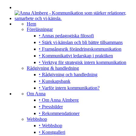
Hem
Föreläsningar
‣ Annas pedagogiska filosofi
‣ Stärk vi-känslan och bli bättre tillsammans
‣ Framgångsrik förändringskommunikation
‣ Kommunikativt ledarskap i praktiken
‣ Verktyg för strategisk intern kommunikation
Rådgivning & handledning
‣ Rådgivning och handledning
‣ Kunskapsbank
‣ Varför intern kommunikation?
Om Anna
‣ Om Anna Almberg
‣ Pressbilder
‣ Rekommendationer
Webbshop
‣ Webbshop
‣ Konstgalleri