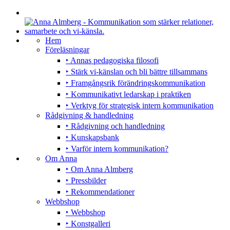
Hem
Föreläsningar
‣ Annas pedagogiska filosofi
‣ Stärk vi-känslan och bli bättre tillsammans
‣ Framgångsrik förändringskommunikation
‣ Kommunikativt ledarskap i praktiken
‣ Verktyg för strategisk intern kommunikation
Rådgivning & handledning
‣ Rådgivning och handledning
‣ Kunskapsbank
‣ Varför intern kommunikation?
Om Anna
‣ Om Anna Almberg
‣ Pressbilder
‣ Rekommendationer
Webbshop
‣ Webbshop
‣ Konstgalleri