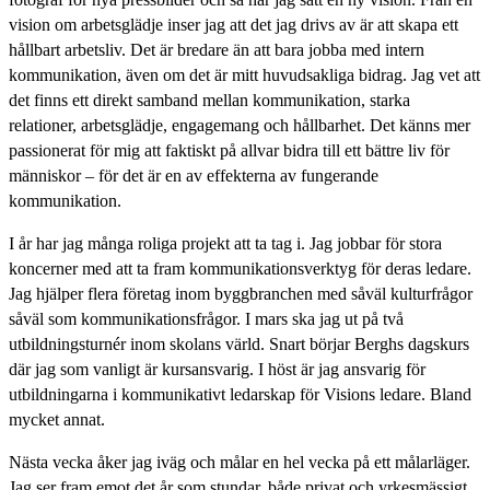
vision om arbetsglädje inser jag att det jag drivs av är att skapa ett
hållbart arbetsliv. Det är bredare än att bara jobba med intern
kommunikation, även om det är mitt huvudsakliga bidrag. Jag vet att
det finns ett direkt samband mellan kommunikation, starka
relationer, arbetsglädje, engagemang och hållbarhet. Det känns mer
passionerat för mig att faktiskt på allvar bidra till ett bättre liv för
människor – för det är en av effekterna av fungerande
kommunikation.
I år har jag många roliga projekt att ta tag i. Jag jobbar för stora
koncerner med att ta fram kommunikationsverktyg för deras ledare.
Jag hjälper flera företag inom byggbranchen med såväl kulturfrågor
såväl som kommunikationsfrågor. I mars ska jag ut på två
utbildningsturnér inom skolans värld. Snart börjar Berghs dagskurs
där jag som vanligt är kursansvarig. I höst är jag ansvarig för
utbildningarna i kommunikativt ledarskap för Visions ledare. Bland
mycket annat.
Nästa vecka åker jag iväg och målar en hel vecka på ett målarläger.
Jag ser fram emot det år som stundar, både privat och yrkesmässigt.