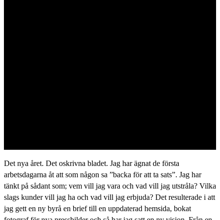
"Vi har ett arbetsliv
att förbättra"
Det nya året. Det oskrivna bladet. Jag har ägnat de första
arbetsdagarna åt att som någon sa ”backa för att ta sats”. Jag har
tänkt på sådant som; vem vill jag vara och vad vill jag utstråla? Vilka
slags kunder vill jag ha och vad vill jag erbjuda? Det resulterade i att
jag gett en ny byrå en brief till en uppdaterad hemsida, bokat
fotograf för nya pressbilder och så har jag satt en ny vision. Från en