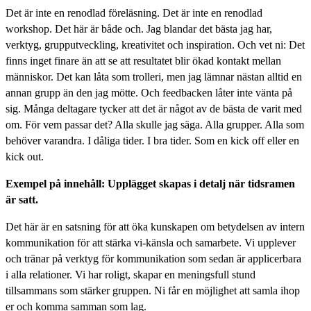
Det är inte en renodlad föreläsning. Det är inte en renodlad
workshop. Det här är både och. Jag blandar det bästa jag har,
verktyg, grupputveckling, kreativitet och inspiration. Och vet ni: Det
finns inget finare än att se att resultatet blir ökad kontakt mellan
människor. Det kan låta som trolleri, men jag lämnar nästan alltid en
annan grupp än den jag mötte. Och feedbacken låter inte vänta på
sig. Många deltagare tycker att det är något av de bästa de varit med
om. För vem passar det? Alla skulle jag säga. Alla grupper. Alla som
behöver varandra. I dåliga tider. I bra tider. Som en kick off eller en
kick out.
Exempel på innehåll: Upplägget skapas i detalj när tidsramen
är satt.
Det här är en satsning för att öka kunskapen om betydelsen av intern
kommunikation för att stärka vi-känsla och samarbete. Vi upplever
och tränar på verktyg för kommunikation som sedan är applicerbara
i alla relationer. Vi har roligt, skapar en meningsfull stund
tillsammans som stärker gruppen. Ni får en möjlighet att samla ihop
er och komma samman som lag.