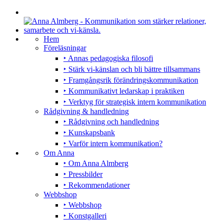
Hem
Föreläsningar
‣ Annas pedagogiska filosofi
‣ Stärk vi-känslan och bli bättre tillsammans
‣ Framgångsrik förändringskommunikation
‣ Kommunikativt ledarskap i praktiken
‣ Verktyg för strategisk intern kommunikation
Rådgivning & handledning
‣ Rådgivning och handledning
‣ Kunskapsbank
‣ Varför intern kommunikation?
Om Anna
‣ Om Anna Almberg
‣ Pressbilder
‣ Rekommendationer
Webbshop
‣ Webbshop
‣ Konstgalleri