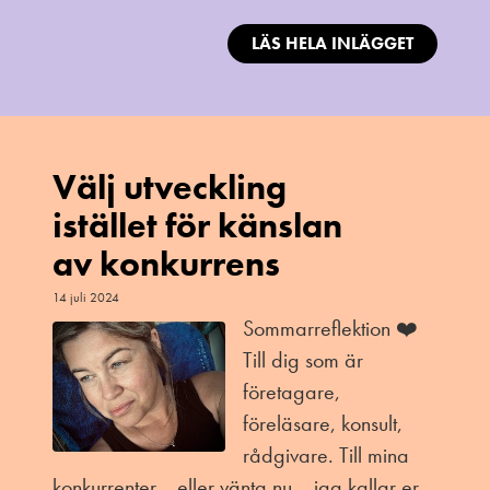
LÄS HELA INLÄGGET
Välj utveckling
istället för känslan
av konkurrens
14 juli 2024
Sommarreflektion ❤️
Till dig som är
företagare,
föreläsare, konsult,
rådgivare. Till mina
konkurrenter… eller vänta nu… jag kallar er