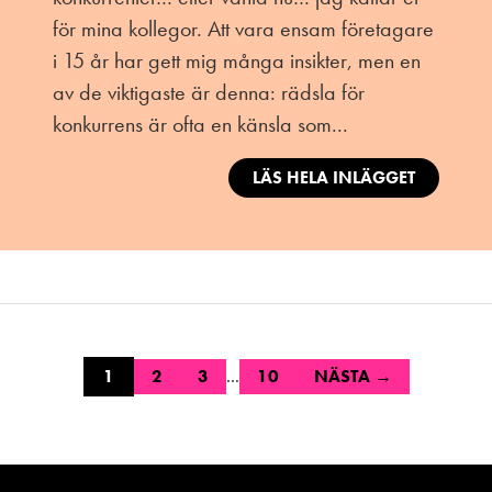
för mina kollegor. Att vara ensam företagare
i 15 år har gett mig många insikter, men en
av de viktigaste är denna: rädsla för
konkurrens är ofta en känsla som...
LÄS HELA INLÄGGET
1
2
3
…
10
NÄSTA →