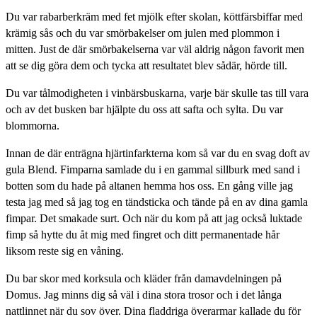
Du var rabarberkräm med fet mjölk efter skolan, köttfärsbiffar med
krämig sås och du var smörbakelser om julen med plommon i
mitten. Just de där smörbakelserna var väl aldrig någon favorit men
att se dig göra dem och tycka att resultatet blev sådär, hörde till.
Du var tålmodigheten i vinbärsbuskarna, varje bär skulle tas till vara
och av det busken bar hjälpte du oss att safta och sylta. Du var
blommorna.
Innan de där enträgna hjärtinfarkterna kom så var du en svag doft av
gula Blend. Fimparna samlade du i en gammal sillburk med sand i
botten som du hade på altanen hemma hos oss. En gång ville jag
testa jag med så jag tog en tändsticka och tände på en av dina gamla
fimpar. Det smakade surt. Och när du kom på att jag också luktade
fimp så hytte du åt mig med fingret och ditt permanentade hår
liksom reste sig en våning.
Du bar skor med korksula och kläder från damavdelningen på
Domus. Jag minns dig så väl i dina stora trosor och i det långa
nattlinnet när du sov över. Dina fladdriga överarmar kallade du för