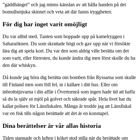
”gäddhänget” och jag minns känslan av att hålla handen på det
bomullsmjuka skinnet och veta att där fanns tryggheten.
För dig har inget varit omöjligt
Du var alltid med. Tanten som hoppade upp på kamelryggen i
Saharaöknen. Du som skrattade högt och gav upp när vi försökte
lära dig att spela kort. Du var den som aldrig ville berätta om det
som varit, eller förresten, du kunde ändra dig men först skulle du ha
den där whiskyn.
Då kunde jag höra dig berätta om bomben från Ryssarna som skulle
till Finland men som föll fel, in i källare i ditt hus. Eller om
inbrottstjuvarna i din affär i Övertorneå som ingen hade tid att haffa
så du la själv ut mjöl på golvet och säkrade spår. Hela livet har du
kallat polisen för Länsfiskalen. Många år trodde jag att Länsfiskal
var en fisk tills någon berättade att det är en konstapel.
Dina berättelser är vår allas historia
Tiden stannade och luften i köket stod stilla när du berättade om