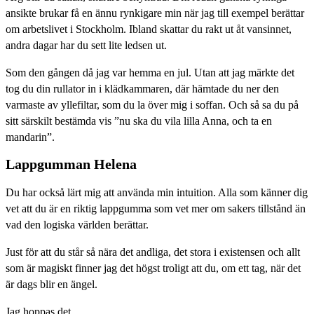
ansikte brukar få en ännu rynkigare min när jag till exempel berättar
om arbetslivet i Stockholm. Ibland skattar du rakt ut åt vansinnet,
andra dagar har du sett lite ledsen ut.
Som den gången då jag var hemma en jul. Utan att jag märkte det
tog du din rullator in i klädkammaren, där hämtade du ner den
varmaste av yllefiltar, som du la över mig i soffan. Och så sa du på
sitt särskilt bestämda vis ”nu ska du vila lilla Anna, och ta en
mandarin”.
Lappgumman Helena
Du har också lärt mig att använda min intuition. Alla som känner dig
vet att du är en riktig lappgumma som vet mer om sakers tillstånd än
vad den logiska världen berättar.
Just för att du står så nära det andliga, det stora i existensen och allt
som är magiskt finner jag det högst troligt att du, om ett tag, när det
är dags blir en ängel.
Jag hoppas det.