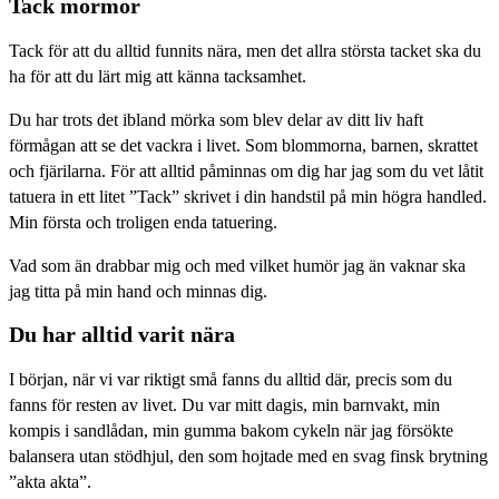
Tack mormor
Tack för att du alltid funnits nära, men det allra största tacket ska du
ha för att du lärt mig att känna tacksamhet.
Du har trots det ibland mörka som blev delar av ditt liv haft
förmågan att se det vackra i livet. Som blommorna, barnen, skrattet
och fjärilarna. För att alltid påminnas om dig har jag som du vet låtit
tatuera in ett litet ”Tack” skrivet i din handstil på min högra handled.
Min första och troligen enda tatuering.
Vad som än drabbar mig och med vilket humör jag än vaknar ska
jag titta på min hand och minnas dig.
Du har alltid varit nära
I början, när vi var riktigt små fanns du alltid där, precis som du
fanns för resten av livet. Du var mitt dagis, min barnvakt, min
kompis i sandlådan, min gumma bakom cykeln när jag försökte
balansera utan stödhjul, den som hojtade med en svag finsk brytning
”akta akta”.