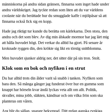
människorna på andra sidan gränsen, finnarna som inget hade under
andra världskriget. Jag tyckte redan som liten att du var världens
coolaste när du berättade hur du smugglade kaffe i mjölpåsar så att
finnarna också fick sig en kopp.
Hade jag riktigt tur kunde du berätta om kärlekarna. Den stora, den
andra och det som blev. Av dig min älskade mormor har jag lärt mig
att hålla huvudet högt. Det verkar du alltid ha gjort. På senare år
kroknade ryggen din, den krökte sig likt en törstig snittblomma.
Men huvudet sjunker aldrig ner, det sitter där på sin tron. Stolt.
Klok som en bok och nyfiken i en strut
Du har alltid trots din ålder varit så snabb i tanken. Nyfiken som
bara den. Så många gånger jag funderat över hur en gumma som
knappt har hörseln kvar ändå lyckas veta allt om allt. Politik,
skvaller, mina jobb, släkten, kändisar och om vilka frön som ska
planteras om våren.
Arg blir du sällan, snarare bekymrad. Ditt redan ganska rynkiga