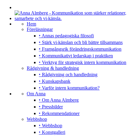
Hem
Föreläsningar
‣ Annas pedagogiska filosofi
‣ Stärk vi-känslan och bli bättre tillsammans
‣ Framgångsrik förändringskommunikation
‣ Kommunikativt ledarskap i praktiken
‣ Verktyg för strategisk intern kommunikation
Rådgivning & handledning
‣ Rådgivning och handledning
‣ Kunskapsbank
‣ Varför intern kommunikation?
Om Anna
‣ Om Anna Almberg
‣ Pressbilder
‣ Rekommendationer
Webbshop
‣ Webbshop
‣ Konstgalleri