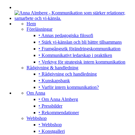
Hem
Föreläsningar
‣ Annas pedagogiska filosofi
‣ Stärk vi-känslan och bli bättre tillsammans
‣ Framgångsrik förändringskommunikation
‣ Kommunikativt ledarskap i praktiken
‣ Verktyg för strategisk intern kommunikation
Rådgivning & handledning
‣ Rådgivning och handledning
‣ Kunskapsbank
‣ Varför intern kommunikation?
Om Anna
‣ Om Anna Almberg
‣ Pressbilder
‣ Rekommendationer
Webbshop
‣ Webbshop
‣ Konstgalleri