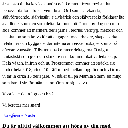
är så, ska du lyckas leda andra och kommunicera med andra
behöver då först förstå vem du är. Ord som självkänsla,
självförtroende, självinsikt, självkärlek och självrespekt förklarar lite
av allt det som den som deltar kommer att få mer av. Jag och min
sida kommer att marinera deltagarna i teorier, verktyg, metoder och
inspiration som krävs för att engagera medarbetare, skapa starka
relationer och bygga det där interna ambassadörskapet som är så
eftersträvansvärt. Tillsammans kommer deltagarna få något
fantastiskt som gör dem starkare i sitt kommunikativa ledarskap.
Hela vägen, inifrån och ut. Programmet kommer att sträcka sig
under hela 2018, cirka 10 träffar med mellanuppgifter och vi tror att
vi tar in cirka 15 deltagare. Vi håller till på Mamita Sthlm, en miljö
som bara i sig för människor närmare sig själva.
Visst låter det roligt och bra?
Vi berättar mer snart!
Föregående
Nästa
Du är alltid välkommen att höra av dig med