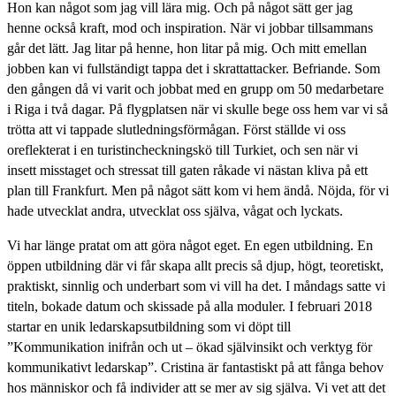
Hon kan något som jag vill lära mig. Och på något sätt ger jag
henne också kraft, mod och inspiration. När vi jobbar tillsammans
går det lätt. Jag litar på henne, hon litar på mig. Och mitt emellan
jobben kan vi fullständigt tappa det i skrattattacker. Befriande. Som
den gången då vi varit och jobbat med en grupp om 50 medarbetare
i Riga i två dagar. På flygplatsen när vi skulle bege oss hem var vi så
trötta att vi tappade slutledningsförmågan. Först ställde vi oss
oreflekterat i en turistincheckningskö till Turkiet, och sen när vi
insett misstaget och stressat till gaten råkade vi nästan kliva på ett
plan till Frankfurt. Men på något sätt kom vi hem ändå. Nöjda, för vi
hade utvecklat andra, utvecklat oss själva, vågat och lyckats.
Vi har länge pratat om att göra något eget. En egen utbildning. En
öppen utbildning där vi får skapa allt precis så djup, högt, teoretiskt,
praktiskt, sinnlig och underbart som vi vill ha det. I måndags satte vi
titeln, bokade datum och skissade på alla moduler. I februari 2018
startar en unik ledarskapsutbildning som vi döpt till
”Kommunikation inifrån och ut – ökad självinsikt och verktyg för
kommunikativt ledarskap”. Cristina är fantastiskt på att fånga behov
hos människor och få individer att se mer av sig själva. Vi vet att det