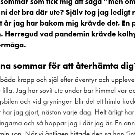
 en sommar som fick mig att säga ”men o
ni det bra där ute? Själv tog jag ledigt 
 år jag har bakom mig krävde det. En p
ion. Herregud vad pandemin krävde kolh
örmåga.
na sommar för att återhämta dig
båda kropp och själ efter äventyr och upplevel
t lilla. Jag har sovit ute under bar himmel var 
bilen och vid gryningen blir det ett himla ka
t har jag gjort, nästan varje dag. Helt ärligt har
ngarna och så hoppar jag i där jag är. En annan
in son. När vi äntligen hittade den sa han ”in