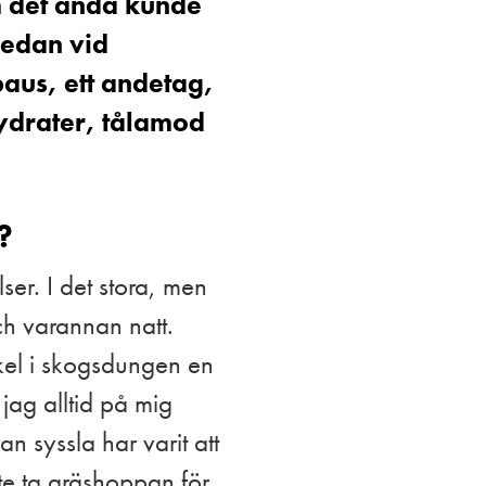
m det ändå kunde
redan vid
aus, ett andetag,
ydrater, tålamod
?
ser. I det stora, men
och varannan natt.
ckel i skogsdungen en
 jag alltid på mig
 syssla har varit att
te ta gräshoppan för