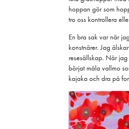
hoppan gör som hoppan
tro oss kontrollera el
En bra sak var när ja
konstnärer. Jag älska
resesällskap. När jag
börjat måla vallmo som 
kajaka och dra på for