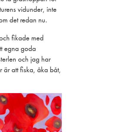
urens vidunder, inte
onom det redan nu.
t och fikade med
itt egna goda
terlen och jag har
r är att fiska, åka båt,