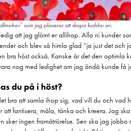
Vallmohav” som jag planerar att skapa kuddar av.
å ledig att jag glömt er allihop. Alla ni kunder 
der och blev så himla glad ”ja just det och ja 
en bra höst också. Kanske är det den optimla k
 vara nog med ledighet om jag ändå kunde få j
s du på i höst?
 det bra att samla ihop sig, vad vill du och va
r att fantisera, måla, tänka och kreera. Jag ska 
den sker ingen framåtrörelse. Sen ska jag jobba