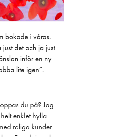
som bokade i våras.
just det och ja just
änslan inför en ny
obba lite igen”.
d hoppas du på? Jag
helt enklet hylla
 med roliga kunder