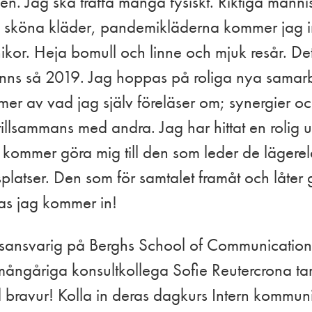
 igen. Jag ska träffa många fysiskt. Riktiga männ
ha sköna kläder, pandemikläderna kommer jag i
kor. Heja bomull och linne och mjuk resår. Det 
känns så 2019. Jag hoppas på roliga nya samar
mer av vad jag själv föreläser om; synergier o
tillsammans med andra. Jag har hittat en rolig 
n kommer göra mig till den som leder de lägerel
platser. Den som för samtalet framåt och låter
as jag kommer in!
rsansvarig på Berghs School of Communication
mångåriga konsultkollega Sofie Reutercrona ta
bravur! Kolla in deras dagkurs Intern kommun