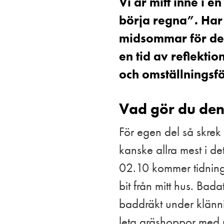
Vi är mitt inne i
börja regna”. Har 
midsommar för det
en tid av reflekt
och omställningsf
Vad gör du den
För egen del så skrek 
kanske allra mest i de
02.10 kommer tidnings
bit från mitt hus. Bada
baddräkt under klänni
leta gräshoppor med m