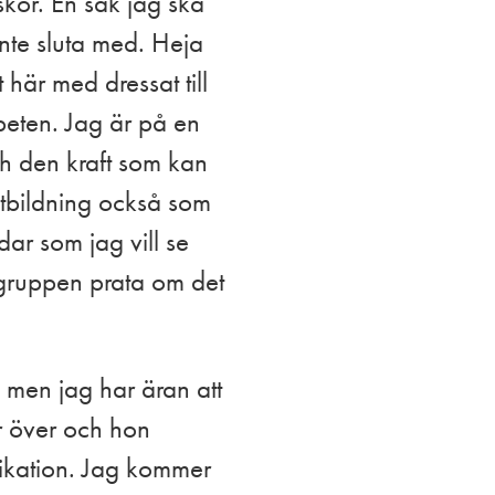
iskor. En sak jag ska
nte sluta med. Heja
här med dressat till
beten. Jag är på en
ch den kraft som kan
utbildning också som
dar som jag vill se
 gruppen prata om det
 men jag har äran att
r över och hon
ikation. Jag kommer