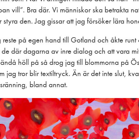
 vill”. Bra där. Vi människor ska betrakta nat
ler styra den. Jag gissar att jag försöker lära h
g reste på egen hand till Gotland och åkte run
r de där dagarna av inre dialog och att vara m
 ändå höll på så drog jag till blommorna på Ös
jag tror blir textiltryck. Än är det inte slut, kva
sränning, bland annat.