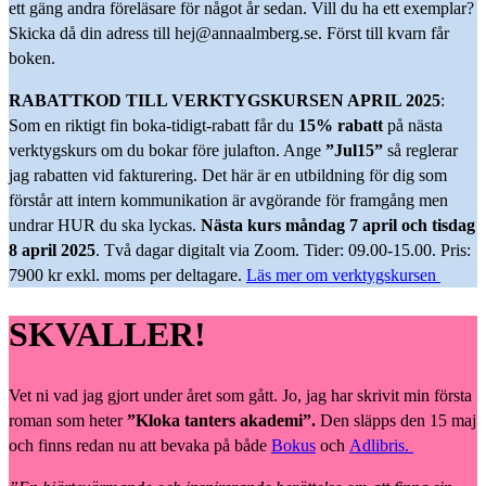
ett gäng andra föreläsare för något år sedan. Vill du ha ett exemplar?
Skicka då din adress till hej@annaalmberg.se. Först till kvarn får
boken.
RABATTKOD TILL VERKTYGSKURSEN APRIL 2025
:
Som en riktigt fin boka-tidigt-rabatt får du
15% rabatt
på nästa
verktygskurs om du bokar före julafton. Ange
”Jul15”
så reglerar
jag rabatten vid fakturering. Det här är en utbildning för dig som
förstår att intern kommunikation är avgörande för framgång men
undrar HUR du ska lyckas.
Nästa kurs måndag 7 april och tisdag
8 april 2025
. Två dagar digitalt via Zoom. Tider: 09.00-15.00. Pris:
7900 kr exkl. moms per deltagare.
Läs mer om verktygskursen
SKVALLER!
Vet ni vad jag gjort under året som gått. Jo, jag har skrivit min första
roman som heter
”Kloka tanters akademi”.
Den släpps den 15 maj
och finns redan nu att bevaka på både
Bokus
och
Adlibris.