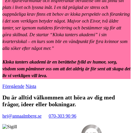
”En hjärtevärmande och inspirerande berättelse om att finna sin
plats i livet och lyssna inåt. I en tid präglad av stress och
ouppnåeliga krav finns ett behov av kloka perspektiv och förankring
i det som verkligen betyder något. Majvor och Eivor, två äldre
tanter, ser igenom nutidens förvirring och bestämmer sig för att
göra skillnad. De startar “Kloka tanters akademi” i sin
kvarterslokal – en kurs som blir en vändpunkt för fyra kvinnor som
alla söker efter något mer.”
Kloka tanters akademi är en berättelse fylld av humor, sorg,
visdom som påminner oss om att det aldrig är för sent att skapa det
liv vi verkligen vill leva.
Föregående
Nästa
Du är alltid välkommen att höra av dig med
frågor, ideer eller bokningar.
hej@annaalmberg.se
070-303 90 96