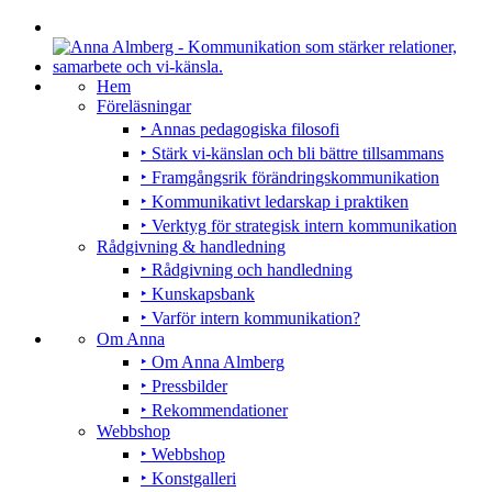
Hem
Föreläsningar
‣ Annas pedagogiska filosofi
‣ Stärk vi-känslan och bli bättre tillsammans
‣ Framgångsrik förändringskommunikation
‣ Kommunikativt ledarskap i praktiken
‣ Verktyg för strategisk intern kommunikation
Rådgivning & handledning
‣ Rådgivning och handledning
‣ Kunskapsbank
‣ Varför intern kommunikation?
Om Anna
‣ Om Anna Almberg
‣ Pressbilder
‣ Rekommendationer
Webbshop
‣ Webbshop
‣ Konstgalleri